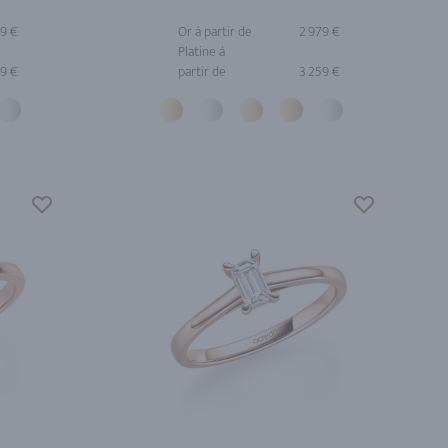
69 €
Or à partir de
2 979 €
Platine à
49 €
partir de
3 259 €