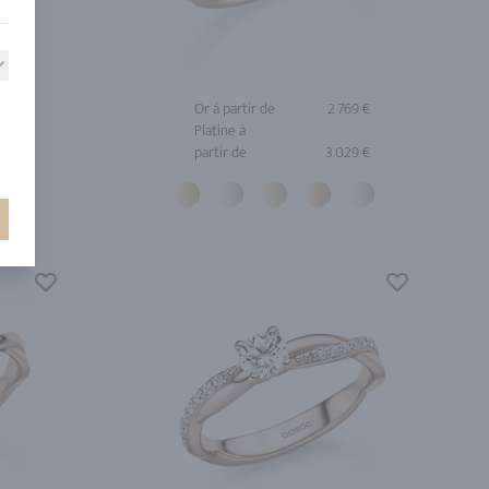
69 €
Or à partir de
2 769 €
Platine à
39 €
partir de
3 029 €