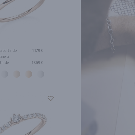
à partir de
1 179 €
tine à
tir de
1 369 €