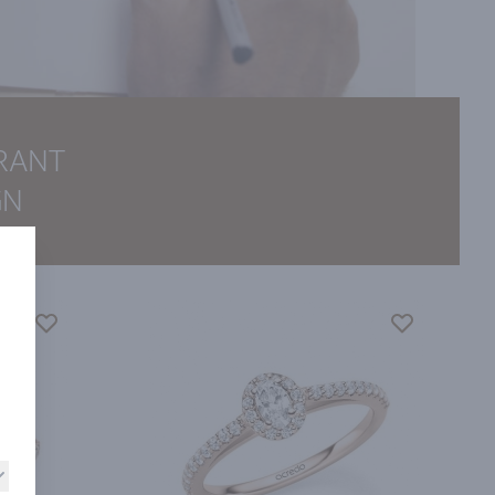
IRANT
GN