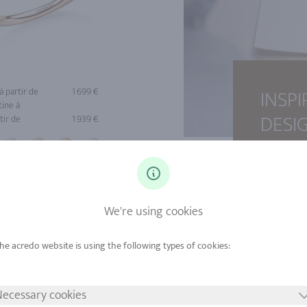
INSP
à partir de
1 699 €
tine à
DESI
tir de
1 939 €
We're using cookies
ecessary cookies