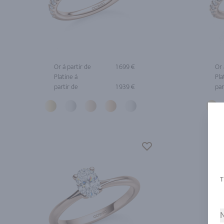
Or à partir de
1 699 €
Or 
Platine à
Pla
partir de
1 939 €
par
N