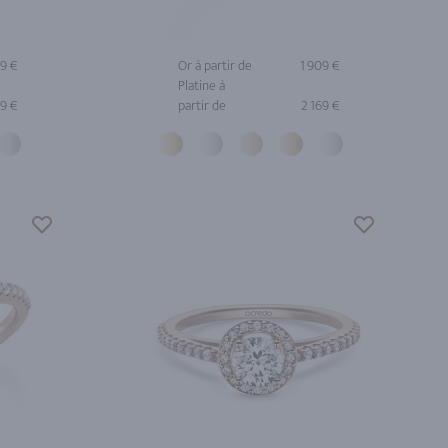
59 €
Or à partir de
1 909 €
Platine à
09 €
partir de
2 169 €