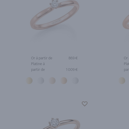
Or à partir de
869 €
Or 
Platine à
Pla
partir de
1 009 €
par