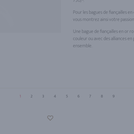
750/-.
Pour les bagues de fiançailles en 
vous montrez ainsi votre passion
Une bague de fiançailles en or 
couleur ou avec des alliances en
ensemble.
1
2
3
4
5
6
7
8
9