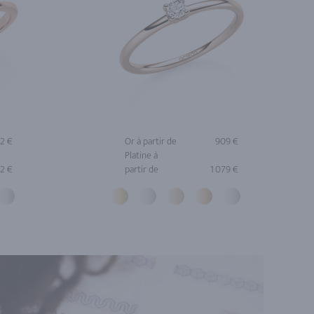
42 €
Or à partir de
909 €
Platine à
62 €
partir de
1 079 €