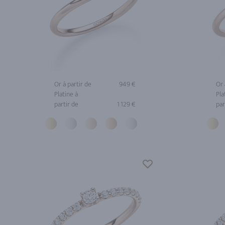
Or à partir de
949 €
Or 
Platine à
Pla
partir de
1 129 €
par