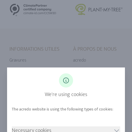
INFORMATIONS UTILES
À PROPOS DE NOUS
Gravures
acredo
Tailles de bague
Notre philosophie
Diamants
Notre service
Saphirs
Notre qualité
We're using cookies
Alliages
durabilité
Urban Mining
Boutique +32 (2) 358 61 07
Necessary cookies