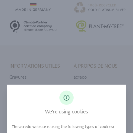
INFORMATIONS UTILES
À PROPOS DE NOUS
Gravures
acredo
Tailles de bague
Notre philosophie
Diamants
Notre service
Saphirs
Notre qualité
We're using cookies
Alliages
durabilité
Urban Mining
Boutique +32 (2) 358 61 07