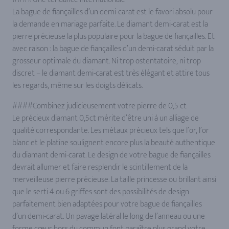
La bague de fiançailles d’un demi-carat est le favori absolu pour
la demande en mariage parfaite. Le diamant demi-carat est la
pierre précieuse la plus populaire pour la bague de fiançailles. Et
avec raison : la bague de fiançailles d’un demi-carat séduit par la
grosseur optimale du diamant. Ni trop ostentatoire, ni trop
discret – le diamant demi-carat est très élégant et attire tous
les regards, même sur les doigts délicats.
####Combinez judicieusement votre pierre de 0,5 ct
Le précieux diamant 0,5ct mérite d’être uni à un alliage de
qualité correspondante. Les métaux précieux tels que l’or, l’or
blanc et le platine soulignent encore plus la beauté authentique
du diamant demi-carat. Le design de votre bague de fiançailles
devrait allumer et faire resplendir le scintillement de la
merveilleuse pierre précieuse. La taille princesse ou brillant ainsi
que le serti 4 ou 6 griffes sont des possibilités de design
parfaitement bien adaptées pour votre bague de fiançailles
d’un demi-carat. Un pavage latéral le long de l’anneau ou une
forme cœur hors du commun font paraître plus grand votre