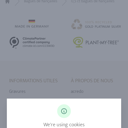
Bagues de fiançailles
0,5 ct bagues de fiançailles
Home
INFORMATIONS UTILES
À PROPOS DE NOUS
Gravures
acredo
Tailles de bague
Notre philosophie
Diamants
Notre service
Saphirs
Notre qualité
We're using cookies