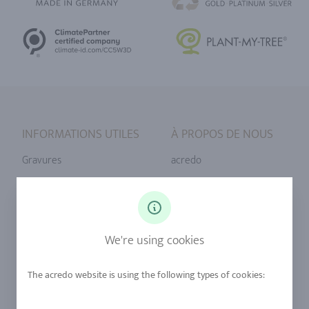
INFORMATIONS UTILES
À PROPOS DE NOUS
Gravures
acredo
Tailles de bague
Notre philosophie
Diamants
Notre service
Saphirs
Notre qualité
We're using cookies
Alliages
durabilité
Urban Mining
Boutique +32 (2) 358 61 07