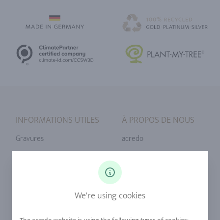
INFORMATIONS UTILES
À PROPOS DE NOUS
Gravures
acredo
Tailles de bague
Notre philosophie
Diamants
Notre service
Saphirs
Notre qualité
We're using cookies
Alliages
durabilité