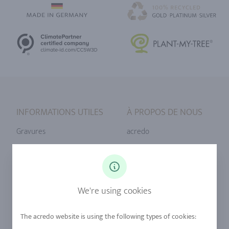
INFORMATIONS UTILES
À PROPOS DE NOUS
Gravures
acredo
Tailles de bague
Notre philosophie
Diamants
Notre service
Saphirs
Notre qualité
We're using cookies
Alliages
durabilité
Urban Mining
Boutique +32 (2) 358 61 07