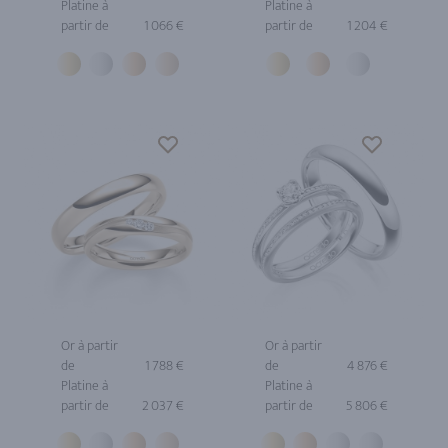
Platine à
Platine à
partir de
1 066 €
partir de
1 204 €
Or à partir
Or à partir
de
1 788 €
de
4 876 €
Platine à
Platine à
partir de
2 037 €
partir de
5 806 €