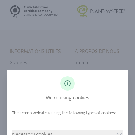
INFORMATIONS UTILES
À PROPOS DE NOUS
Gravures
acredo
Tailles de bague
Notre philosophie
Diamants
Notre service
Saphirs
Notre qualité
We're using cookies
Alliages
durabilité
Urban Mining
Boutique +32 (2) 358 61 07
Necessary cookies