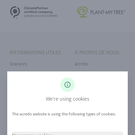
INFORMATIONS UTILES
À PROPOS DE NOUS
Gravures
acredo
Tailles de bague
Notre philosophie
Diamants
Notre service
Saphirs
Notre qualité
We're using cookies
Alliages
durabilité
Urban Mining
Boutique +32 (2) 358 61 07