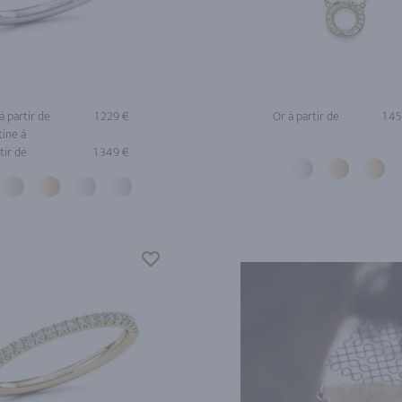
à partir de
1 229 €
Or à partir de
1 4
tine à
tir de
1 349 €