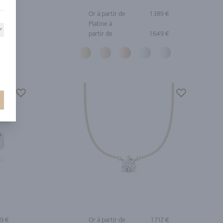
87 €
Or à partir de
1 389 €
Platine à
partir de
1 649 €
99 €
Or à partir de
1 717 €