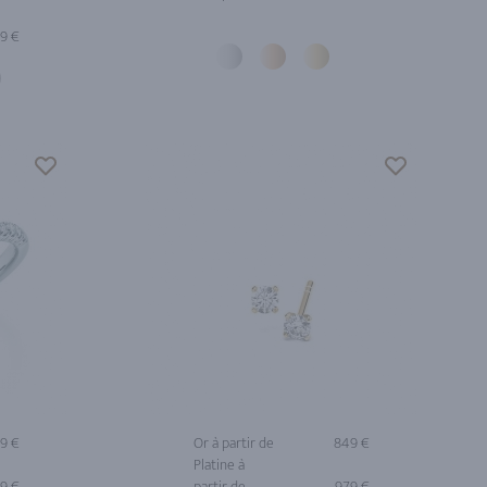
09 €
09 €
Or à partir de
849 €
Platine à
29 €
partir de
979 €