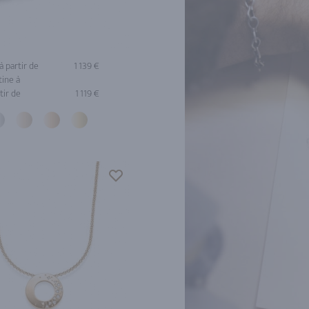
à partir de
1 139 €
tine à
tir de
1 119 €