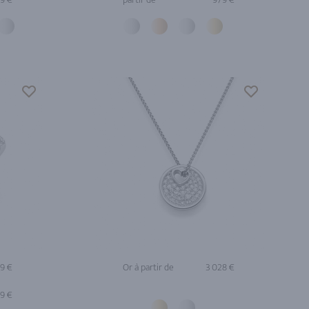
69 €
Or à partir de
3 028 €
89 €