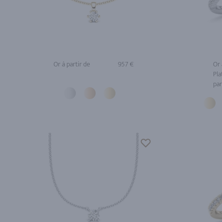
Or à partir de
957 €
Or 
Pla
par