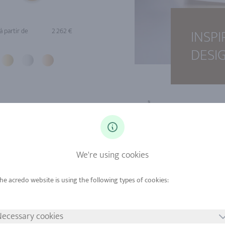
INSP
à partir de
2 262 €
DESI
We're using cookies
ecessary cookies