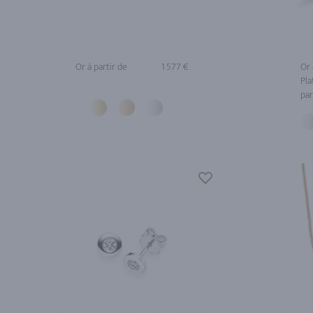
Or à partir de
1 577 €
Or 
Pla
par