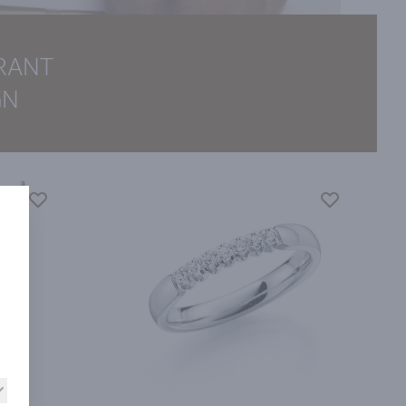
IRANT
GN