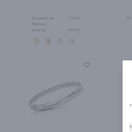
Or à partir de
1 219 €
Or 
Platine à
partir de
1 449 €
N