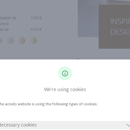
INSP
à partir de
1 213 €
tine à
DESI
tir de
1 272 €
We're using cookies
ecessary cookies