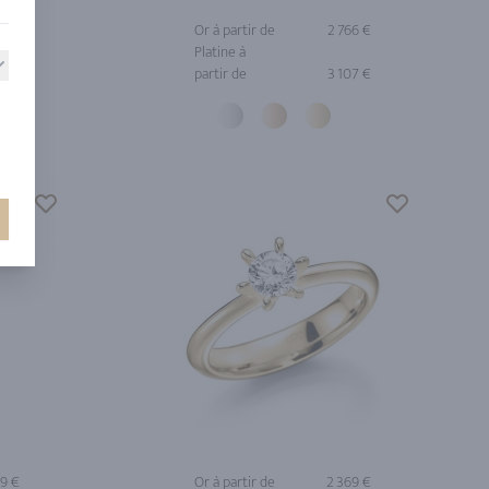
58 €
Or à partir de
2 766 €
Platine à
partir de
3 107 €
49 €
Or à partir de
2 369 €