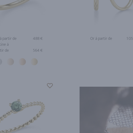
à partir de
488 €
Or à partir de
1 0
tine à
tir de
564 €