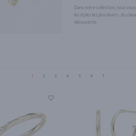
Dans notre collection, nous vous
les styles les plus divers : du cl
découverte.
1
2
3
4
5
6
7