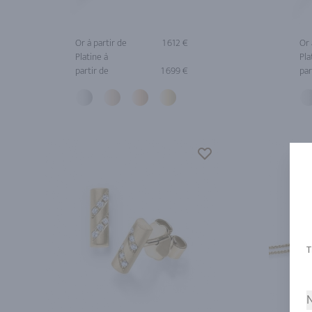
Or à partir de
1 612 €
Or 
Platine à
Pla
partir de
1 699 €
par
N