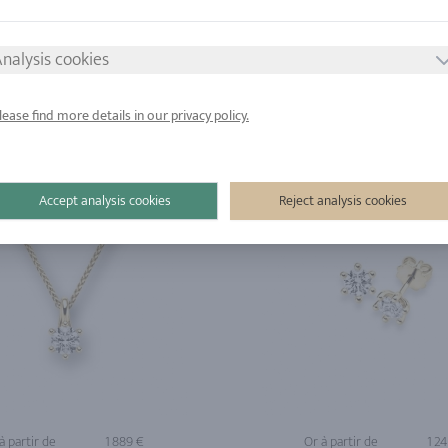
à partir de
1 558 €
Or à partir de
1 6
nalysis cookies
lease find more details in our privacy policy.
Accept analysis cookies
Reject analysis cookies
à partir de
1 889 €
Or à partir de
1 2