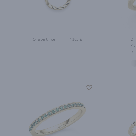
Or à partir de
1 283 €
Or 
Pla
par