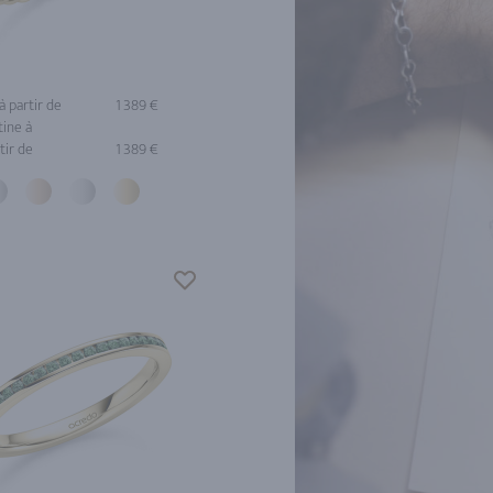
à partir de
1 389 €
tine à
tir de
1 389 €