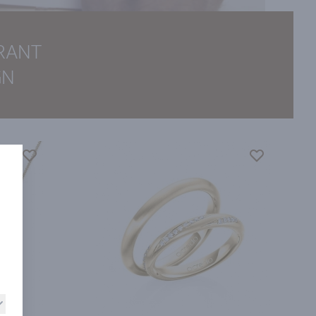
IRANT
GN