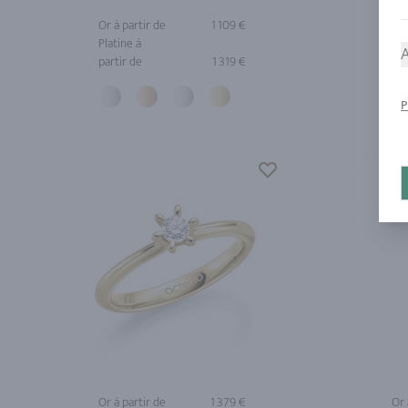
Or à partir de
1 109 €
Or 
Platine à
A
partir de
1 319 €
P
Or à partir de
1 379 €
Or 