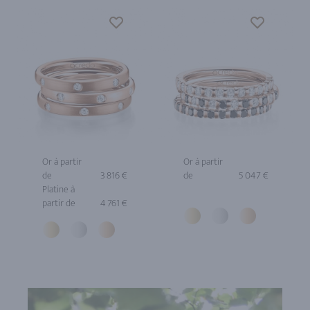
Or à partir
Or à partir
de
3 816 €
de
5 047 €
Platine à
partir de
4 761 €