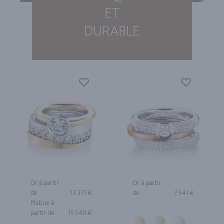
ET
DURABLE
Or à partir
Or à partir
de
13 371 €
de
7 541 €
Platine à
partir de
15 540 €