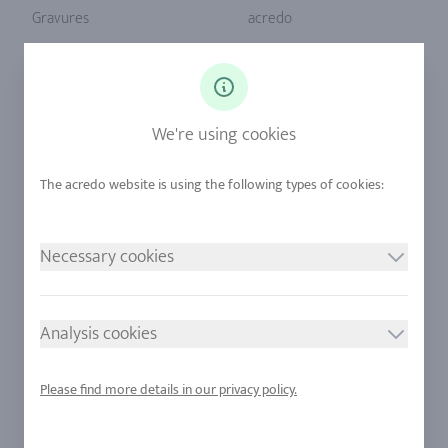
Gravures
acredo
Tailles de bague
Notre philosophie
Diamants
Notre service
Saphirs
Notre qualité
We're using cookies
Alliages
durabilité
Urban Mining
Boutique +32 (2) 358 61 07
Necessary cookies
NOS VALEURS
SUIVEZ NOUS
Mentions légales
Analysis cookies
RGPD
Cookie consent
Please find more details in our privacy policy.
Sitemap