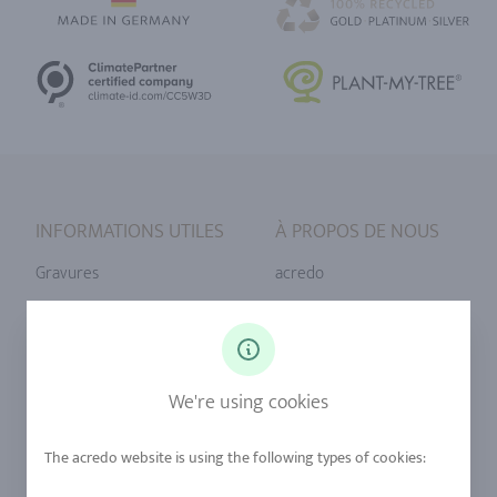
INFORMATIONS UTILES
À PROPOS DE NOUS
Gravures
acredo
Tailles de bague
Notre philosophie
Diamants
Notre service
Saphirs
Notre qualité
We're using cookies
Alliages
durabilité
Urban Mining
Boutique +32 (2) 358 61 07