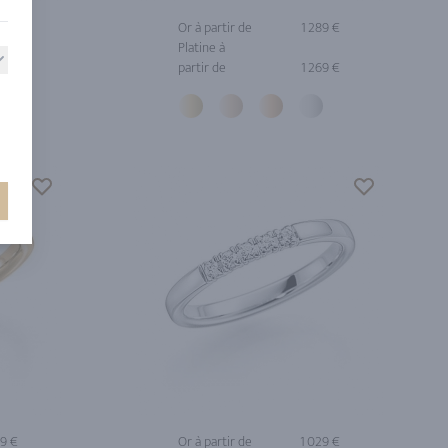
39 €
Or à partir de
1 289 €
Platine à
19 €
partir de
1 269 €
9 €
Or à partir de
1 029 €