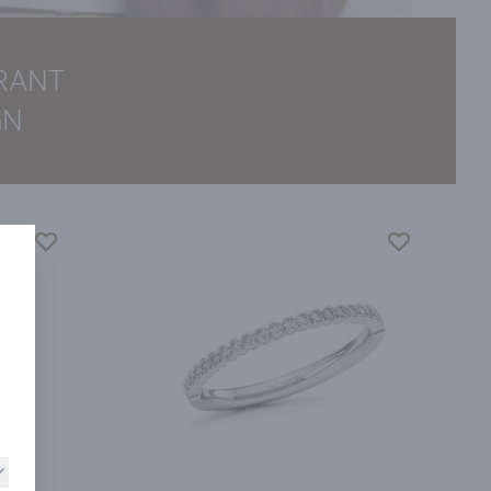
IRANT
GN