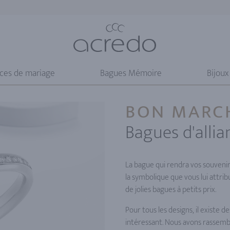
nces de mariage
Bagues Mémoire
Bijoux
BON MARC
Bagues d'allia
La bague qui rendra vos souvenir
la symbolique que vous lui attrib
de jolies bagues à petits prix.
Pour tous les designs, il existe 
intéressant. Nous avons rassembl