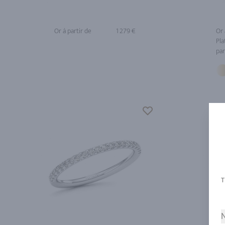
Or à partir de
1 279 €
Or 
Pla
par
N