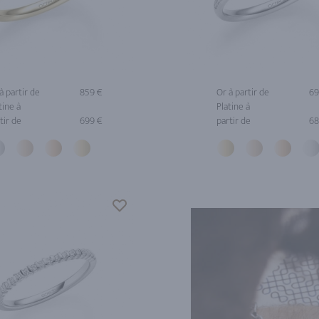
à partir de
859 €
Or à partir de
69
tine à
Platine à
tir de
699 €
partir de
68