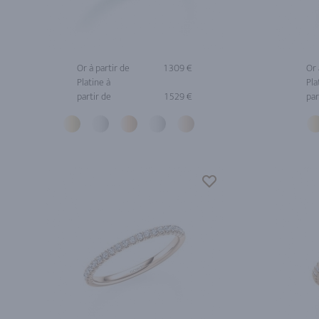
Or à partir de
1 309 €
Or 
Platine à
Pla
partir de
1 529 €
par