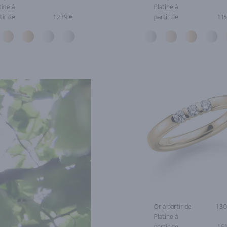
tine à
Platine à
tir de
1 239 €
partir de
1 1
Or à partir de
1 3
Platine à
partir de
1 5