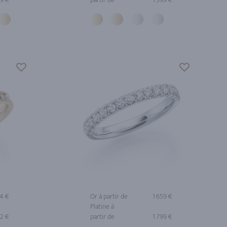
64 €
Or à partir de
1 659 €
Platine à
02 €
partir de
1 799 €