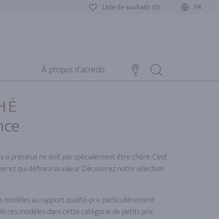
Liste de souhaits (0)
FR
À propos d'acredo
HÉ
nce
s si précieux ne doit pas spécialement être chère. C'est
uerez qui définira sa valeur. Découvrez notre sélection
des modèles au rapport qualité-prix particulièrement
é ces modèles dans cette catégorie de petits prix.