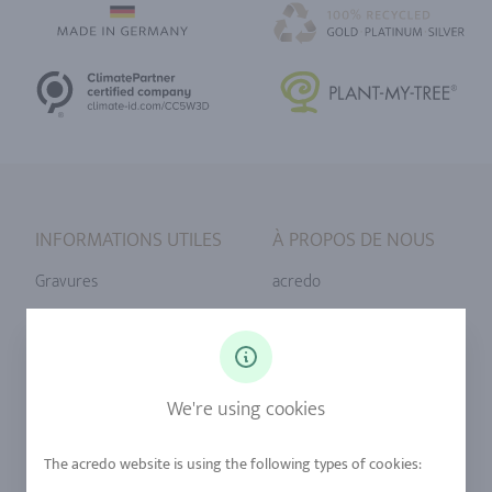
INFORMATIONS UTILES
À PROPOS DE NOUS
Gravures
acredo
Tailles de bague
Notre philosophie
Diamants
Notre service
Saphirs
Notre qualité
We're using cookies
Alliages
durabilité
Urban Mining
Boutique +32 (2) 358 61 07