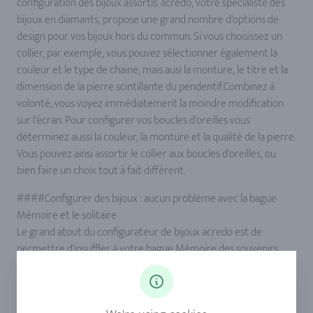
configuration des bijoux assortis. acredo, votre spécialiste des
bijoux en diamants, propose une grand nombre d'options de
design pour vos bijoux hors du commun. Si vous choisissez un
collier, par exemple, vous pouvez sélectionner également la
couleur et le type de chaine, mais ausi la monture, le titre et la
dimension de la pierre scintillante du pendentif.Combinez à
volonté, vous voyez immédiatement la moindre modification
sur l'écran. Pour configurer vos boucles d'oreilles vous
déterminez aussi la couleur, la monture et la qualité de la pierre.
Vous pouvez ainsi assortir le collier aux boucles d'oreilles, ou
bien faire un choix tout à fait différent.
####Configurer des bijoux : aucun problème avec la bague
Mémoire et le solitaire
Le grand atout du configurateur de bijoux acredo est de
permettre d'insuffler à votre bague Mémoire des souvenirs
personnels, tout comme votre propre style. Le pavage de
chaque modèle peut être varié à volonté en modifiant la
dimension et le nombre des pierres. En outre, avec la gravure,