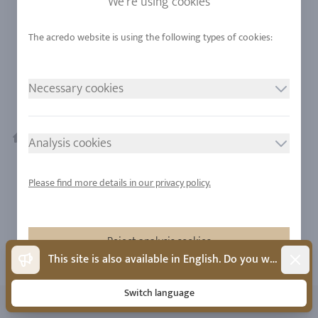
We're using cookies
l'alliage, le pavage et plus, vous disposez de très nombreuses
autres variantes pour créer un design individuel de la bague
Mémoire et du solitaire. Nos conseillers près de chez vous vous
aiderons avec plaisir à perfectionner vos idées. Ainsi, porterez-
vous bientôt vos bijoux personnalisez, aux oreilles, autour du
Necessary cookies
cou ou à votre doigt !
Bijoux en diamants
Jewelry configurator
Analysis cookies
Home
Please find more details in our privacy policy.
Reject analysis cookies
Dismis
This site is also available in English. Do you want to switch?
Accept analysis cookies
Switch language