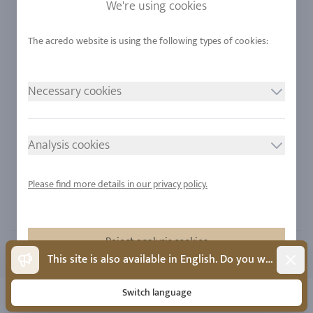
Saphirs
Notre qualité
We're using cookies
Alliages
durabilité
Urban Mining
Boutique +32 (2) 358 61 07
Necessary cookies
NOS VALEURS
SUIVEZ NOUS
Mentions légales
Analysis cookies
RGPD
Cookie consent
Please find more details in our privacy policy.
Sitemap
Reject analysis cookies
Dismis
This site is also available in English. Do you want to switch?
Accept analysis cookies
Switch language
Copyright 2026 - All rights reserved by acredo