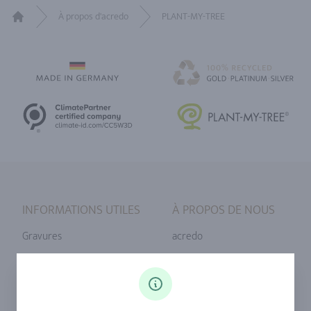
À propos d'acredo
PLANT-MY-TREE
Home
INFORMATIONS UTILES
À PROPOS DE NOUS
Gravures
acredo
Tailles de bague
Notre philosophie
Diamants
Notre service