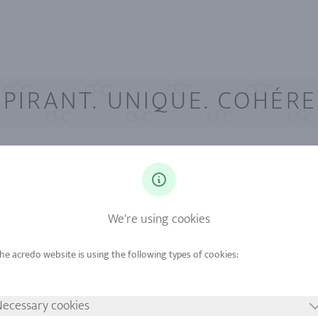
SPIRANT. UNIQUE. COHÉRE
DES RAINURES
ÉLÉMENTS DE DESIGN
We're using cookies
Les rainures sont des encoches dans le matériau, servant
d'une part d'éléments de design et nécessaires d'autre
part, à la séparation nette de deux matériaux ou surfaces.
Depuis la rainure en V utilisée couramment jusqu'aux
ecessary cookies
rainures vague harmonieuses, ou la très populaire rainure