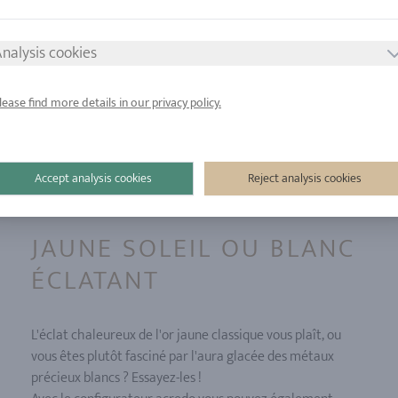
saturne, acredo vous propose un très vaste choix de
différentes largeurs.
nalysis cookies
lease find more details in our privacy policy.
Accept analysis cookies
Reject analysis cookies
JAUNE SOLEIL OU BLANC
ÉCLATANT
L'éclat chaleureux de l'or jaune classique vous plaît, ou
vous êtes plutôt fasciné par l'aura glacée des métaux
précieux blancs ? Essayez-les !