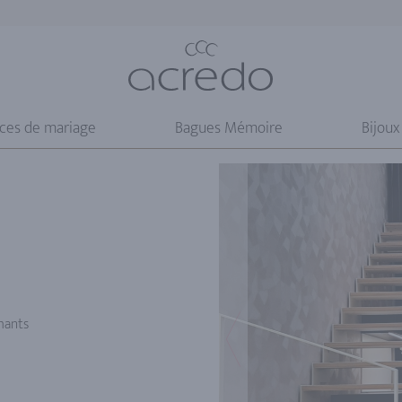
nces de mariage
Bagues Mémoire
Bijoux
les Lokeren
amants