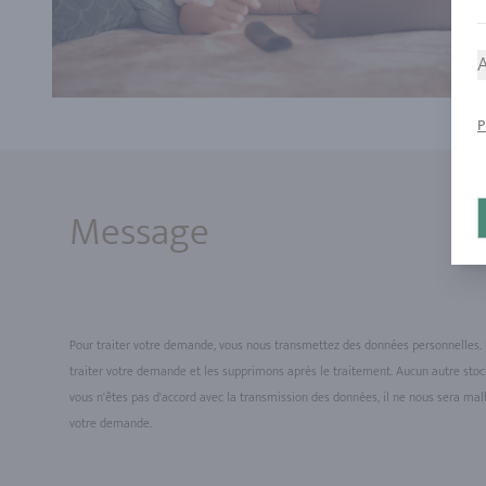
A
P
Message
Pour traiter votre demande, vous nous transmettez des données personnelles. 
traiter votre demande et les supprimons après le traitement. Aucun autre stock
vous n'êtes pas d'accord avec la transmission des données, il ne nous sera ma
votre demande.