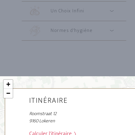
Un Choix Infini
Normes d'hygiène
+
−
ITINÉRAIRE
Roomstraat 12
9160 Lokeren
Calculer l'itinéraire