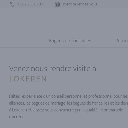
+32 2 358 61 07
Prendre rendez-vous
Bagues de fiançailles
Allia
Alliances & bagues de fiançail
Venez nous rendre visite à
LOKEREN
Faites l'expérience d'un conseil personnel et professionnel pour les
alliances, les bagues de mariage, les bagues de fiançailles et les di
à Lokeren et laissez-vous convaincre par la qualité incomparable
d'acredo.