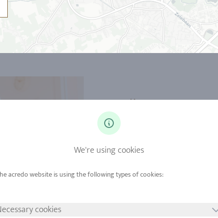
En ligne
Tout simplement bien conseillé... e
boutique, nous vous proposons des 
We're using cookies
mail ou chat.
Prendre rendez-vous
ecessary cookies