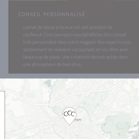
CONSEIL PERSONNALISÉ
L'achat de bijoux précieux est une question de
confiance. C'est pourquoi vous bénéficiez d'un conseil
très personnalisé dans notre magasin. Nos experts vous
soutiennent et réalisent vos souhaits et vos idées avec
beaucoup de plaisir. Une créativité décontractée dans
une atmosphère de bien-être.