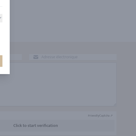
Friendly
Captcha ⇗
Click to start verification